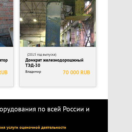
(2015 год выпуска)
атор
Домкрат железнодорошжный
ТЭД-30
лся на производстве для приклеивания пластика
RUB
70 000 RUB
Владимир
оэтому принято решение о продаже.
рудования по всей России
и
ния услуги оценочной деятельности