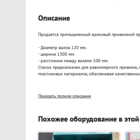
Описание
Продается промышленный валковый прижимной пре
- Диаметр валов 120 мм.
- ширина 1300 мм.
- расстояние между валами 100 мм.
Станок предназначен для равномерного прижима, 
пластиковых материалов, обеспечивая качественн
Подходит для различных производственных задач:
Показать полное описание
• приклеивание пластиков и декоративных покрыт
Похожее оборудование в этой
• склеивание многослойных панелей;
• прижим материалов после нанесения клея;
• удаление воздушных пузырей между слоями.