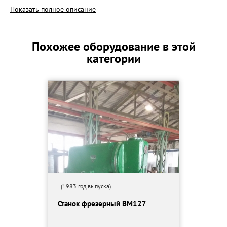
мм 345
Показать полное описание
Перемещение консоли в вертикальном направлении мм 400
Приводная мощность шпинделя станка кВт 11
Посадочное место для крепления инструмента крутой конус
Похожее оборудование в этой
ИСО-50
категории
Диапазон поворота фрезерного шпинделя в обе стороны град
45
Диапазон чисел оборотов шпинделя об/мин 28-1400
Диапазон скоростей при перемещении в продольном и
поперечном направлении мм/мин 16-800
Диапазон скоростей при перемещении в вертикальном
направлении мм/мин 5-250
Приводная мощность кВт 2,2
Ускоренный ход при перемещении в продольном и поперечном
направлениях мм/мин 3150
Ускоренный ход при перемещении в вертикальном
направлении мм/мин 1000
Общая потребляемая мощность кВт 14,5
(1983 год выпуска)
Габариты станка: мм
Станок фрезерный ВМ127
- длина 3500
- ширина 2920