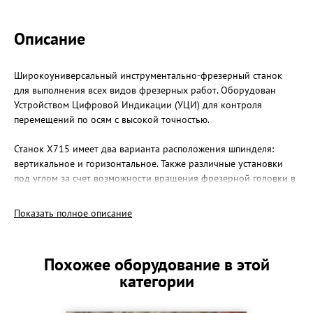
Описание
Широкоуниверсальный инструментально-фрезерный станок
для выполнения всех видов фрезерных работ. Оборудован
Устройством Цифровой Индикации (УЦИ) для контроля
перемещений по осям с высокой точностью.
Станок X715 имеет два варианта расположения шпинделя:
вертикальное и горизонтальное. Также различные установки
под углом за счет возможности вращения фрезерной головки в
двух плоскостях не зависимо друг от друга на угол 360º
Показать полное описание
Достоинства:
-ШВП по осям X,Y,Z.
-Цельнолитая станина станка выполнена из серого чугуна.
Похожее оборудование в этой
-Подвесной пульт управления позволяет оператору управлять
категории
станком, перемещая его в удобное положение.
-Сервомоторы продольной и поперечной подачи обеспечивают
возможность плавного бесступенчатого регулирования