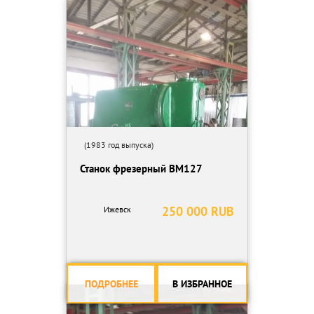
скорости подач.
-Возможность ручного зажима осей повышают жесткость и
снижают вибрации при работе режущего инструмента.
-Специальное приспособление для поддержания режущего
инструмента при работе с горизонтальным шпинделем
устанавливается на неподвижном основании станины и придает
дополнительную жесткость.
-Станция импульсной смазки обеспечивает настраиваемую по
времени и периодичности смазку направляющих. При
критическом понижении уровня масла в баке срабатывает
(1983 год выпуска)
сигнализация.
Станок фрезерный ВМ127
-Перемещение по оси Z шпиндельной бабки осуществляется
при помощи противовеса.
250 000 RUB
Ижевск
ПОДРОБНЕЕ
В ИЗБРАННОЕ