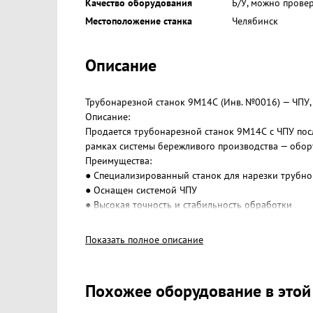
Качество оборудования
Б/У, можно прове
Местоположение станка
Челябинск
Описание
Трубонарезной станок 9М14С (Инв. №0016) — ЧПУ, 
Описание:
Продается трубонарезной станок 9М14С с ЧПУ посл
рамках системы бережливого производства — обо
Преимущества:
● Специализированный станок для нарезки трубно
● Оснащен системой ЧПУ
● Высокая точность и стабильность обработки
● Регулярное техническое обслуживание
● Полностью готов к эксплуатации
Показать полное описание
Технические характеристики:
(подробные характеристики по ссылке)
https://docs.google.com/document/d/1s_V3t7u6gn
Похожее оборудование в этой
● Модель: 9М14С
● Тип: трубонарезной станок с ЧПУ