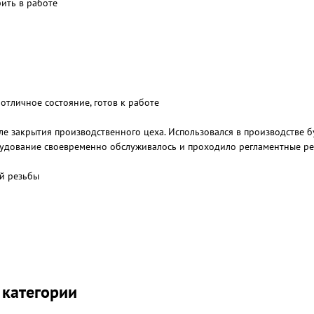
рить в работе
отличное состояние, готов к работе
е закрытия производственного цеха. Использовался в производстве бу
рудование своевременно обслуживалось и проходило регламентные р
й резьбы
eA9eZHE6QsczLVWqK50ZDLJ0hwqbmwncM/edit?usp=drive_link
 категории