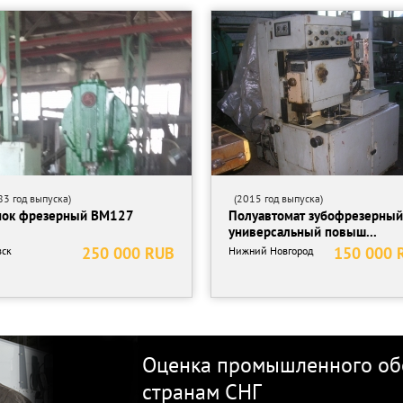
на месте для проверки.
3 год выпуска)
(2015 год выпуска)
ха — полный список представлен на сайте:
нок фрезерный ВМ127
Полуавтомат зубофрезерный
универсальный повыш...
250 000 RUB
150 000 
ск
Нижний Новгород
Оценка промышленного обо
странам СНГ