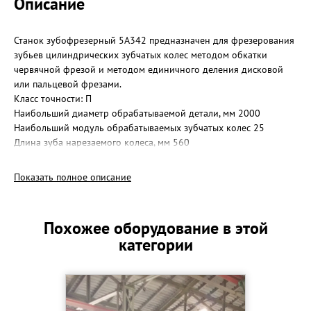
Описание
Станок зубофрезерный 5А342 предназначен для фрезерования
зубьев цилиндрических зубчатых колес методом обкатки
червячной фрезой и методом единичного деления дисковой
или пальцевой фрезами.
Класс точности: П
Наибольший диаметр обрабатываемой детали, мм 2000
Наибольший модуль обрабатываемых зубчатых колес 25
Длина зуба нарезаемого колеса, мм 560
Min частота вращения шпинделя об/м: 8
Max частота вращения шпинделя, об/м: 100
Показать полное описание
Мощность, кВт: 13
Размеры (Д_Ш_В), мм: 6910_2990_3460
Масса станка с выносным оборудованием, кг: 31800
Похожее оборудование в этой
категории