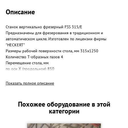
Описание
Станок вертикально фрезерный FSS 315/E
Предназначены для фрезерования в традиционном и
автоматическом цикле. Изготовлен по лицензии фирмы
"HECKERT"
Размеры рабочей поверхности стола, мм 315х1250
Количество Т-образных пазов 4
Перемещение стола, мм
по оси Х (продольное) 850
по оси Y (поперечное) 270
по оси Z (вертикальное) 355
Показать полное описание
Поворот стола в град. 45
Допустимая масса детали (включая зажимн. устройство), кг 1000
Мощность привода фрезерного шпинделя, квт 5,5
Похожее оборудование в этой
Мощность привода подач, квт 1,5
категории
Масса станка, кг 2800
Габаритные размеры станка, мм (длина х ширина х высота)
1930x1850x1995