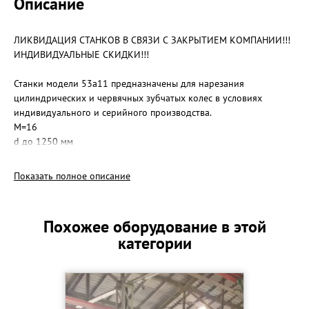
Описание
ЛИКВИДАЦИЯ СТАНКОВ В СВЯЗИ С ЗАКРЫТИЕМ КОМПАНИИ!!!
ИНДИВИДУАЛЬНЫЕ СКИДКИ!!!
Станки модели 53а11 предназначены для нарезания
цилиндрических и червячных зубчатых колес в условиях
индивидуального и серийного производства.
М=16
d до 1250 мм
Подробная информация по телефону
Станок новый!
Показать полное описание
Основные параметры станка
Наибольший модуль нарезаемого колеса, мм 16
Наибольший диаметр нарезаемых цилиндрических прямозубых
Похожее оборудование в этой
колес (0°) с отведенной задней стойкой (без контрподдержки),
категории
мм 1250
Наибольший диаметр нарезаемых цилиндрических прямозубых
колес (0°) с задней стойкой (с контрподдержкой), мм 800
Наибольший диаметр нарезаемых цилиндрических косозубых
колес (30°), мм 1000