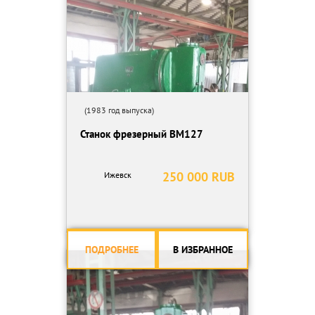
Наибольший диаметр нарезаемых цилиндрических косозубых
колес (45°), мм 600
Наибольший угол наклона нарезаемых зубъев обрабатываемых
колес, град ±45
Наименьшее число нарезаемых зубьев 12
(1983 год выпуска)
Станок фрезерный ВМ127
250 000 RUB
Ижевск
ПОДРОБНЕЕ
В ИЗБРАННОЕ