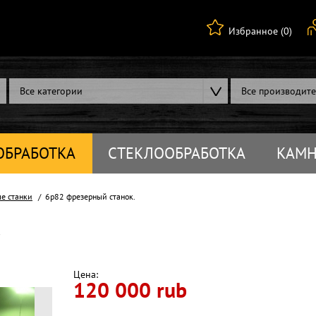
Избранное (0)
Все категории
Все производит
ОБРАБОТКА
СТЕКЛООБРАБОТКА
КАМН
е станки
6р82 фрезерный станок.
.
Цена:
120 000 rub