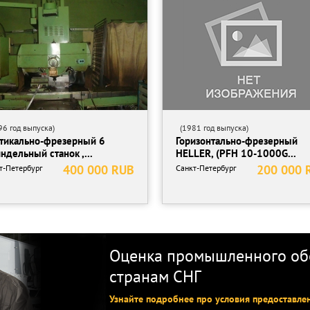
еский
6 год выпуска)
(1981 год выпуска)
тикально-фрезерный 6
Горизонтально-фрезерный
ла, мм: 70-520
ндельный станок ,...
HELLER, (PFH 10-1000G...
400 000 RUB
200 000 
т-Петербург
Санкт-Петербург
2/32/32
200
Оценка промышленного обо
странам СНГ
Узнайте подробнее про условия предоставле