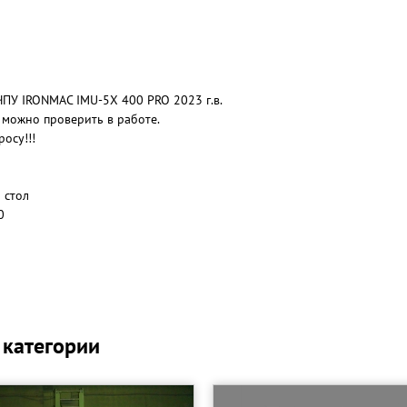
ПУ IRONMAC IMU-5X 400 PRO 2023 г.в.
 мoжнo пpoвeрить в работе.
осу!!!
 стол
0
 категории
 стола Ø550 / 75 мм над поверхностью стола Ø680
ерхность поворотного стола ниже центра оси А)