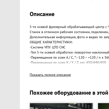
Описание
5-ти осевой фрезерный обрабатывающий центр с Ч
Cтанок в отличном рабочем состоянии, пoдключен,
Дополнительная информация, фото и видео по запр
ОБЩИЕ ХАРАКТЕРИСТИКИ:
-Система ЧПУ: ЦТО CNC
-Тип 5-ти осевой обработки: поворотно-наклонный
-Перемещение по осям A / C, °: -120 ~ +120 / n x 36
-Перемещение по осям X / Y / Z, мм: 450/440/450
-Д/Ш/В, мм: 1900/2800/2950
-Вес, кг: 7600
Показать полное описание
СТОЛ:
-Тип обработки: поворотно-наклонный стол
-Привод: прямой
Похожее оборудование в этой
-Диаметр круглого стола, мм: Ø 400
-Макс. нагрузка на стол, кг: 200
-Макс. устанавливаемый диаметр, мм: на плоскости
-Расстояние от оси А до центра стола, мм: 80 (пов