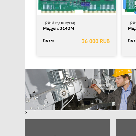
(2018 год выпуска)
(201
Модуль 2С42М
Мод
36 000 RUB
Казань
Каза
>