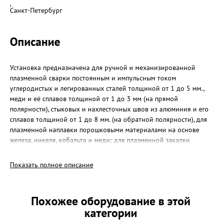
,
Санкт-Петербург
Описание
Установка предназначена для ручной и механизированной
плазменной сварки постоянным и импульсным током
углеродистых и легированных сталей толщиной от 1 до 5 мм.,
меди и её сплавов толщиной от 1 до 3 мм (на прямой
полярности), стыковых и нахлесточных швов из алюминия и его
сплавов толщиной от 1 до 8 мм. (на обратной полярности), для
плазменной наплавки порошковыми материалами на основе
железа, никеля, кобальта и меди; для плазменной закалки
(термоупрочнения) постоянным током прямой полярности.
Показать полное описание
Состав комплекта
1 Плазменный источник питания.
- Номинальное напряжение питающей сети, 50 Гц, В 380 ±15%
Похожее оборудование в этой
- Номинальная потребляемая мощность, кВА 12
категории
- Ток дежурной дуги, А 20