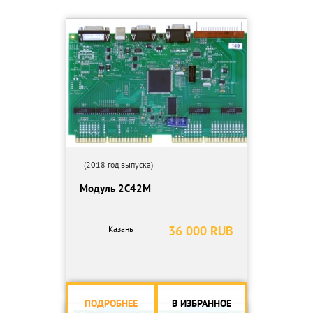
- Диапазон регулирования основного тока, А, ПВ=60% 20 ÷315
ПВ=100% 20 ÷250
- Номинальное рабочее напряжение, В 40
2 Порошковый питатель.
- Производительность, кг/час 0,4- 7
- Грануляция порошков, мкм 40 ÷ 400
- Регулировка расхода:
• диаметр дюзы, высота канала ступенчатая
• частота следования импульсов плавная
- Объем бункера, см³ 1000
3 Блок управления плазменной наплавки и сварки.
- Газовый блок со стабилизаторами давления и регуляторами
(2018 год выпуска)
расходов (ротаметрами) плазмообразующего, защитного,
Модуль 2С42М
транспортирующего и дозирующего газов;
- Устройство поджига дуги;
- Схема управления, обеспечивающая цикл поджига дуги,
36 000 RUB
Казань
регулировку тока, спад – нарастание тока, заварку кратера,
защиту плазмотрона при снижении расхода охлаждающей воды
и давления газа;
ПОДРОБНЕЕ
В ИЗБРАННОЕ