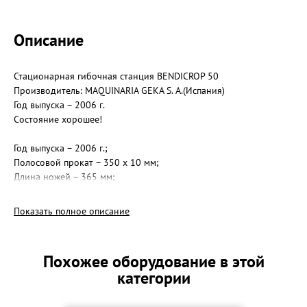
Описание
Стационарная гибочная станция BENDICROP 50
Производитель: MAQUINARIA GEKA S. A.(Испания)
Год выпуска – 2006 г.
Состояние хорошее!
Год выпуска – 2006 г.;
Полосовой прокат – 350 x 10 мм;
Длина ножей – 365 мм;
Резка одной полки в L 45° - 70 мм;
Рабочая высота – 810 мм;
Показать полное описание
Рубка профиля L 90° - 80 x 80 x 8 мм;
Вырубание паза – прямоугольный;
Толщина листа – 10 мм;
Похожее оборудование в этой
Угол – 100 мм;
категории
Глубина – 90 мм;
Ширина – 42 мм;
Усилие пробивки – 500;