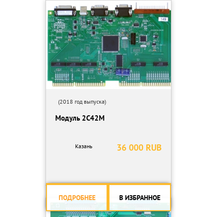
Зев – 177 мм;
Рабочая высота – 973 мм;
Сечение полосы при гибке – 100х10 мм;
Мотор – 3 кВт;
Вес нетто – 1000 кг.
(2018 год выпуска)
Модуль 2С42М
36 000 RUB
Казань
ПОДРОБНЕЕ
В ИЗБРАННОЕ