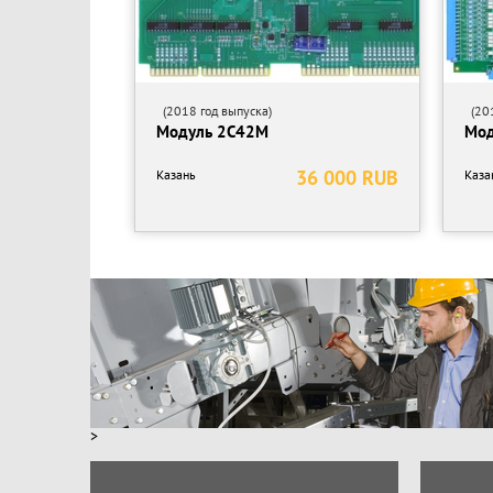
(2018 год выпуска)
(201
Модуль 2С42М
Мод
36 000 RUB
Казань
Каза
>