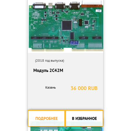
(Интайм, Деливери, Новая Почта, Евроэкспресс, Автолюкс,
Ночной Экспресс).
ССЫЛКА НА ВИДЕО: http://youtu.be/yGaudVFAito (скопируйте
эту ссылку и вставьте в поисковик Яндекс или Google ).
Сайт компании: http://teploservis.pp.ua (скопируйте и вставьте в
Google или Яндекс).
(2018 год выпуска)
Модуль 2С42М
36 000 RUB
Казань
ПОДРОБНЕЕ
В ИЗБРАННОЕ