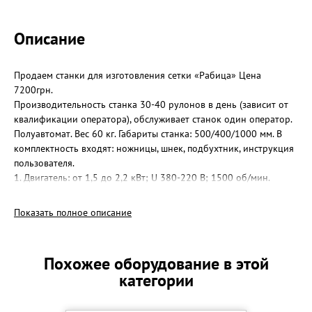
Описание
Продаем станки для изготовления сетки «Рабица» Цена
7200грн.
Производительность станка 30-40 рулонов в день (зависит от
квалификации оператора), обслуживает станок один оператор.
Полуавтомат. Вес 60 кг. Габариты станка: 500/400/1000 мм. В
комплектность входят: ножницы, шнек, подбухтник, инструкция
пользователя.
1. Двигатель: от 1,5 до 2,2 кВт; U 380-220 В; 1500 об/мин.
2. Проволока: От 1,4мм до 3,5мм;
3. Размер ячейки сетка рабица: От 25х25мм до 70х70мм;
Показать полное описание
4. Максимальная длина и ширина в рулоне: не ограничена;
5. Занимаемая площадь 5м2
Оборудование выполнено из высоколегированной стали, что
Похожее оборудование в этой
увеличивает срок эксплуатации.
категории
Консультация, учебный материал на диске ДВД о принципе
работы на станке бесплатно.
Доставка по Украине транспортными компаниями!