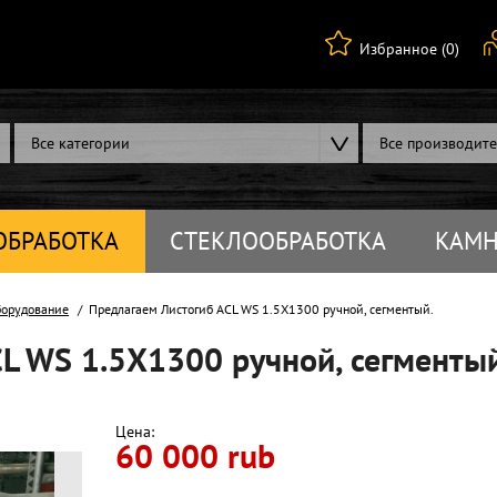
Избранное (0)
Все категории
Все производит
ОБРАБОТКА
СТЕКЛООБРАБОТКА
КАМН
борудование
Предлагаем Листогиб ACL WS 1.5X1300 ручной, сегментый.
L WS 1.5X1300 ручной, сегментый
Цена:
60 000 rub