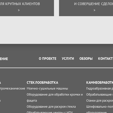
ЛЯ КРУПНЫХ КЛИЕНТОВ
И СОВЕРШЕНИЕ СДЕЛО
>
>
О ПРОЕКТЕ
УСЛУГИ
ОБЗОРЫ
КОНТАК
ЕНИЕ
А
СТЕКЛООБРАБОТКА
КАМНЕОБРАБОТ
ктромеханические
Моечно-сушильные машины
Гидроабразивная 
Оборудование для обработки кромки и
Обрабатывающие 
а
фацета
Станки для раскро
Оборудование для раскроя стекла
Шлифовально-пол
Обрабатывающие центры с ЧПУ
оборудование