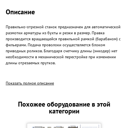
Описание
Правильно-отрезной станок предназначен для автоматической
размотки арматуры из бухты и резки в размер. Правка
производится вращающейся правильной рамкой (барабаном) с
фильерами. Подача проволоки осуществляется блоком
приводных роликов. Благодаря счетчику длины (энкодер) нет
необходимости в механической перестройке при изменении
длины отрезаемых прутков.
- наиболее изнашиваемые узлы изготовлены с использованием
передовых технологий порошковой металлургии и выполнены
Показать полное описание
из специального твердого сплава ВК (вольфрам-кобальт);
- установлены усиленные подшипниковые узлы;
- пневмоавтоматика представлена итальянской компанией
Похожее оборудование в этой
Camozzi®;
категории
- станок обладает высокой точностью реза благодаря счетчику
длины «энкодеру»;
- высокое качество правки;