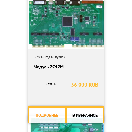
- параметры длины и количества прутков задаются с панели
управления оператора;
- рекомендуется при работе с оцинкованной проволокой:
меньшая скорость протяга снижает истирание цинкового
покрытия, универсальный бухтодержатель обеспечивает
оптимальную подачу, учитывая особенности намотки бухты
оцинкованной проволоки;
- возможность протяжки малых диаметров проволоки 2,5 и 2,8
мм класса Вр-1
(2018 год выпуска)
Напряжение питающей сети, В: 380(50 Гц)
Модуль 2С42М
Мощность, кВт: 5,5
Диаметр проволоки, мм: 2.5-6 (2.5-5 – класса Вр-1; 4-6 –
гладкая)
36 000 RUB
Казань
Скорость подачи, м/мин: до 40 м (при длине прутка 3 м)
Точность руба, мм: ±4
Точность правки (при длине 3м): ±5
Привод руба: пневматический
Расход сжатого воздуха, л/мин: 300-400
ПОДРОБНЕЕ
В ИЗБРАННОЕ
Давление сжатого воздуха, атм: 6
ТОРГ