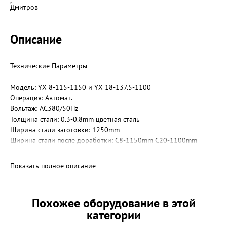
,
Дмитров
Описание
Технические Параметры
Модель: YX 8-115-1150 и YX 18-137.5-1100
Операция: Автомат.
Вольтаж: АС380/50Нz
Толщина стали: 0.3-0.8mm цветная сталь
Ширина стали заготовки: 1250mm
Ширина стали после доработки: С8-1150mm С20-1100mm
Производительная скорость: 6-15m/min
Диаметр валов: Ф76мм
Показать полное описание
Клетей: C8-16шт. C20-18ш
Материал роликов: 45# сталь с хромированным покрытием
0.05mm
Похожее оборудование в этой
Материал валов: 45# сталь
категории
Материал ножей гидравлических: Crl2Mov
Материал шасси оборудования: двутавровая сталь350