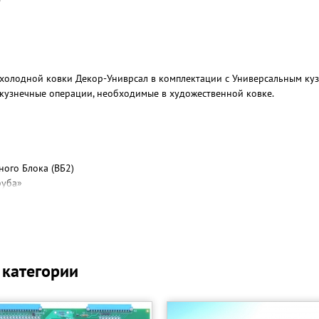
холодной ковки Декор-Униврсал в комплектации с Универсальным ку
 кузнечные операции, необходимые в художественной ковке.
ного Блока (ВБ2)
руба»
я ведущими валами
лец
 категории
азный"