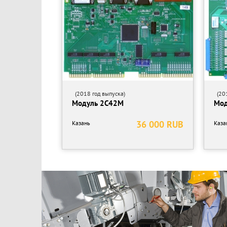
Частота вращения рабочих валов: 8,5 об/мин.
Направление вращения: реверсивное.
Габаритные размеры: 1590х955х950мм.
Масса: 509 кг
ТОРГ
(2018 год выпуска)
(201
Модуль 2С42М
Мод
36 000 RUB
Казань
Каза