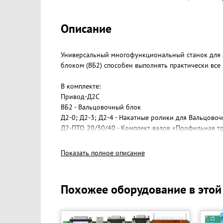
Описание
Универсальный многофункциональный станок для 
блоком (ВБ2) способен выполнять практически все
В комплекте:
Привод-Д2С
ВБ2 - Вальцовочный блок
Д2-0; Д2-3; Д2-4 - Накатные ролики для Вальцовоч
Д2-ПТО 20/30/40 - Комплект валов «Профильная т
УКГБ - Универсальный кузнечно-гибочный блок
РГ-1 - Встроенный трехвалковый трубогиб с двум
Показать полное описание
Б-50; Б-70; Б-60; Б-114 - Барабаны для навивки ко
УКГБ-П4 - Комплект “Торсион”
У; М1; М2; Б1; БЛ - Штамп "Улитка"
Похожее оборудование в этой
УКГБ-П3 - Консоль (длина L=1,5 м)
Мощность электродвигателя: 3,0 кВТ.
Ток питания сети: 380 В, 50 Гц, переменный, "трехф