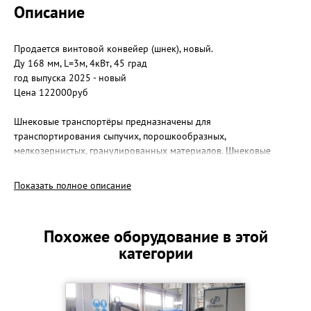
Описание
Продается винтовой конвейер (шнек), новый.
Ду 168 мм, L=3м, 4кВт, 45 град
год выпуска 2025 - новый
Цена 122000руб
Шнековые транспортёры предназначены для
транспортирования сыпучих, порошкообразных,
мелкозернистых, гранулированных материалов. Шнековые
транспортеры применяются в производстве строительных мате-
риалов, на складах цемента, заводах сухих смесей, в сельском
Показать полное описание
хозяйстве, пищевой, химической и фармацевтической
промышленности, в производстве пластмасс.
Похожее оборудование в этой
категории