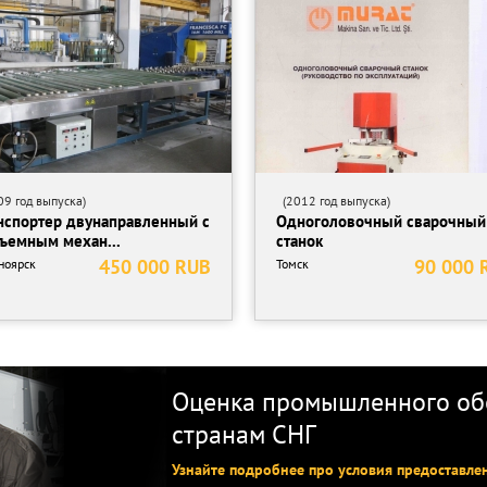
9 год выпуска)
(2012 год выпуска)
нспортер двунаправленный с
Одноголовочный сварочный
ъемным механ...
станок
450 000 RUB
90 000 
ноярск
Томск
Оценка промышленного обо
странам СНГ
Узнайте подробнее про условия предоставле