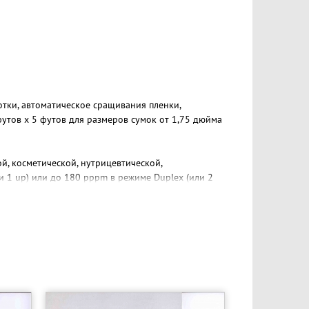
тки, автоматическое сращивания пленки,
утов x 5 футов для размеров сумок от 1,75 дюйма
й, косметической, нутрицевтической,
и 1 up) или до 180 pppm в режиме Duplex (или 2
форме, мешочками с отрывными носиками, и
ложениями. Модель HB 15 также может быть