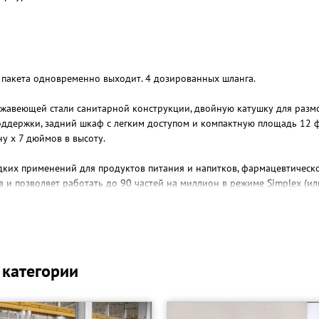
а пакета одновременно выходит. 4 дозированных шланга.
жавеющей стали санитарной конструкции, двойную катушку для размо
оддержки, задний шкаф с легким доступом и компактную площадь 12 ф
у x 7 дюймов в высоту.
идких применений для продуктов питания и напитков, фармацевтическо
и позволяет работать до 90 частей на миллион в режиме Simplex (ил
 может сделать двойные пакетики, соединенные вместе с микроперф, 
ов, которым нужно переключаться между порошковыми и жидкими при
шочках, молнии и центральной верхней винтовой крышке.
 категории