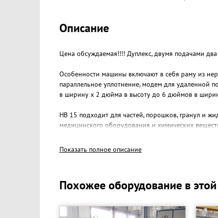
Описание
Цена обсуждаемая!!!! Дуплекс, двумя подачами дв
Особенности машины включают в себя раму из нер
параллельное уплотнение, модем для удаленной п
в ширину x 2 дюйма в высоту до 6 дюймов в ширин
HB 15 подходит для частей, порошков, гранул и ж
медицинского оборудования и химических веществ 
up mode), в зависимости от применения. Он также
устройство может быть настроено для упаковщик
Показать полное описание
переоборудована для использования в стоячих ме
Похожее оборудование в этой