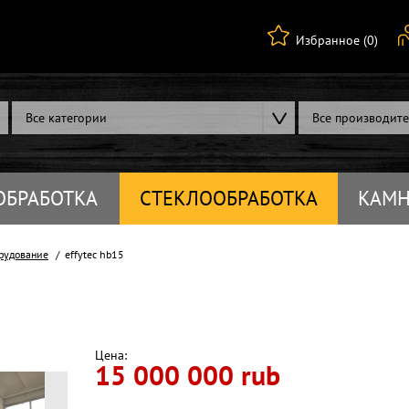
Избранное (0)
Все категории
Все производит
ОБРАБОТКА
СТЕКЛООБРАБОТКА
КАМН
рудование
effytec hb15
Цена:
15 000 000 rub