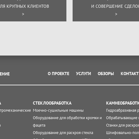
ЛЯ КРУПНЫХ КЛИЕНТОВ
И СОВЕРШЕНИЕ СДЕЛО
>
>
О ПРОЕКТЕ
УСЛУГИ
ОБЗОРЫ
КОНТАК
ЕНИЕ
А
СТЕКЛООБРАБОТКА
КАМНЕОБРАБОТ
ктромеханические
Моечно-сушильные машины
Гидроабразивная 
Оборудование для обработки кромки и
Обрабатывающие 
а
фацета
Станки для раскро
Оборудование для раскроя стекла
Шлифовально-пол