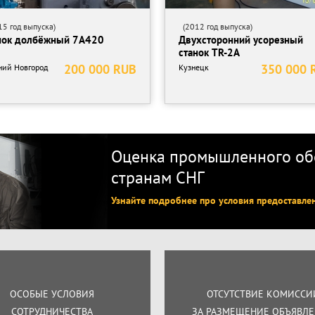
5 год выпуска)
(2012 год выпуска)
нок долбёжный 7А420
Двухсторонний усорезный
станок TR-2A
200 000 RUB
350 000 
ий Новгород
Кузнецк
Оценка промышленного обо
странам СНГ
Узнайте подробнее про условия предоставле
ОСОБЫЕ УСЛОВИЯ
ОТСУТСТВИЕ КОМИССИ
СОТРУДНИЧЕСТВА
ЗА РАЗМЕЩЕНИЕ ОБЪЯВЛ