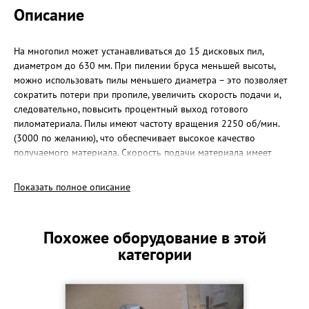
Описание
На многопил может устанавливаться до 15 дисковых пил,
диаметром до 630 мм. При пилении бруса меньшей высоты,
можно использовать пилы меньшего диаметра – это позволяет
сократить потери при пропиле, увеличить скорость подачи и,
следовательно, повысить процентный выход готового
пиломатериала. Пилы имеют частоту вращения 2250 об/мин.
(3000 по желанию), что обеспечивает высокое качество
получаемого материала. Скорость подачи материала имеет
ступенчатую (доп. опция – плавная регулировка частотником)
регулировку. В зависимости от нагрузки на пилы, по показаниям
Показать полное описание
амперметра, устанавливается оптимальная скорость подачи. Это
позволяет достигнуть такого режима работы, при котором
электродвигатель и пилы работают без перегрузки в
Похожее оборудование в этой
оптимальном режиме. В результате, срок службы пил
категории
увеличивается, а затраты на их обслуживание сокращаются.
Многопильный станок может работать совместно с
бревнопильным станком, образуя единую производственную
линию, или самостоятельно – в качестве станка второго ряда.