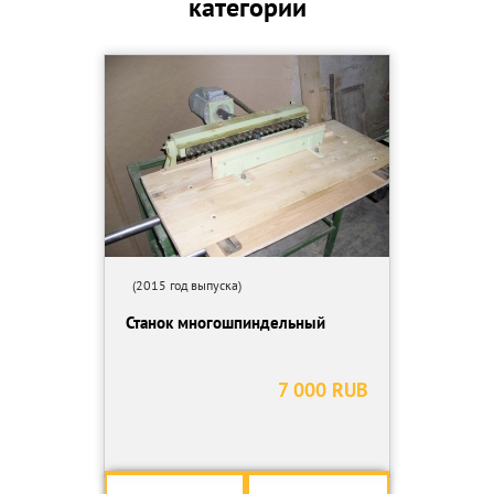
категории
2. Автоматический старт/стоп по датчикам уровня сырья
3. Аэродинамическая сушилка-измельчитель АС-4-100 в
комплекте
4. Бункер для подачи сухого сырья в пресс ВР5000 CFN
5. Датчики уровня сырья в бункере
6. Дозатор к бункеру
7. Линия транспортировки и охлаждения, за 1 м
8. Модуль охлаждения масла
9. Модуль подогрева масла и блока управления
10. Набор кабелей
11. Оборудование склада «подвижное дно», 2 т/час
12. Пресс ВР-5000-D78mm – до 1200 кг/час
13. Сепаратор дисковый
(2015 год выпуска)
14. Сепаратор подвесной магнитный ПСМ 400*100
Станок многошпиндельный
15. Система охлаждения фильеры
16. Твердотопливный теплогенератор 1МВт для твердого и
сыпучего топлива
7 000 RUB
17. Транспортер подачи сухого материала в бункер пресса
18. Транспортер с изломом для подачи сырья