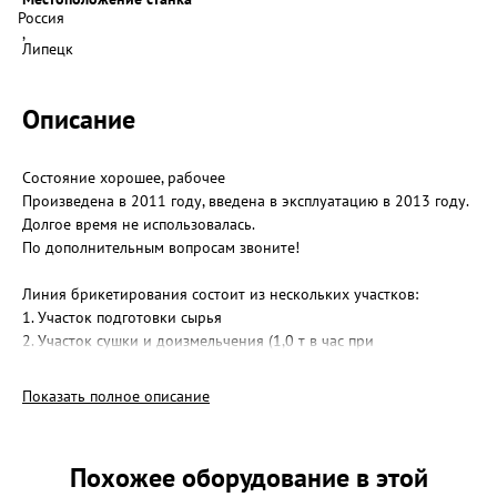
Россия
,
Липецк
Описание
Состояние хорошее, рабочее
Произведена в 2011 году, введена в эксплуатацию в 2013 году.
Долгое время не использовалась.
По дополнительным вопросам звоните!
Линия брикетирования состоит из нескольких участков:
1. Участок подготовки сырья
2. Участок сушки и доизмельчения (1,0 т в час при
относительной влажности древесных отходов до 60%);
3. Участок брикетирования
Показать полное описание
4. Участок складирования.
В составе линии присутствует следующее оборудование:
Похожее оборудование в этой
1. Автоматический регулятор производительности