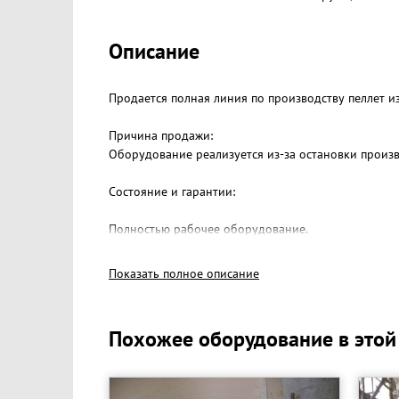
Описание
Продается полная линия по производству пеллет из
Причина продажи:
Оборудование реализуется из-за остановки произв
Состояние и гарантии:
Полностью рабочее оборудование.
Перед отправкой будет профессионально обслуже
Показать полное описание
Шеф-монтаж, запуск линии и обучение ваших сотру
Похожее оборудование в этой
Описание линии:
Комплектная линия в сборе: от сушки опилок до г
Производительность: до 2 тонн пеллет в час.