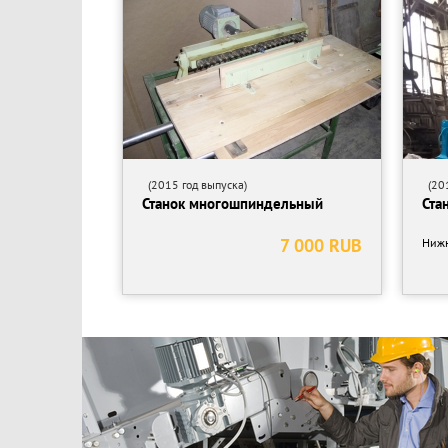
Расположение:
Линия находится возле города Могилёв, Беларусь. 
Фото и видео оборудования предоставлю по ваше
Детали — по запросу. Звоните/пишите!
(2015 год выпуска)
(201
Станок многошпиндельный
Ста
7 000 RUB
Нижн