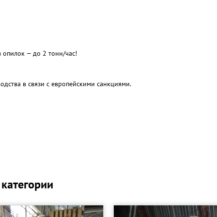
 опилок — до 2 тонн/час!
одства в связи с европейскими санкциями.
но.
дников — включено в сделку.
 категории
ранулирования и фасовки.