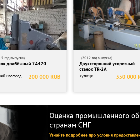
Доставка возможна.
му обращению.
5 год выпуска)
(2012 год выпуска)
нок долбёжный 7А420
Двухсторонний усорезный
станок TR-2A
200 000 RUB
350 000 
ий Новгород
Кузнецк
Оценка промышленного обо
странам СНГ
Узнайте подробнее про условия предоставле