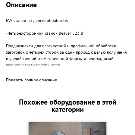
Описание
Б\У станки по деревообработке:
-Четырехсторонний станок Beaver 523 B
Предназначен для плоскостной и профильной обработки
заготовок с четырех сторон за один проход с целью получения
изделий точной геометрической формы и необходимой
шероховатости поверхности.
-Калибровально-шлифовальный станок SICAR META 950
Предназначен для одновременного калибрования и
Показать полное описание
шлифования с одной стороны поверхностей плит из ДСП,
массива и шпонированных поверхностей.
Оба станка были приобретены новыми, отработали неполный
Похожее оборудование в этой
год. Далее были законсервированы.
категории