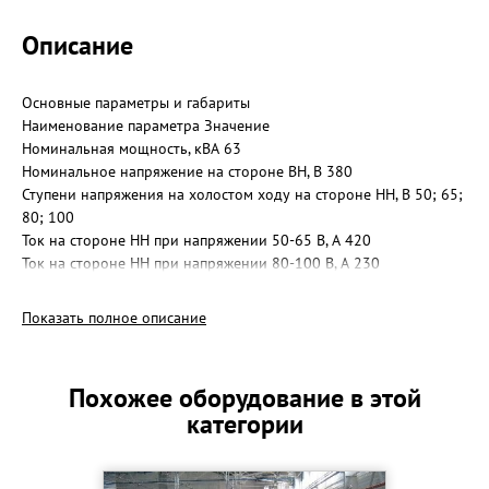
Описание
Основные параметры и габариты
Наименование параметра Значение
Номинальная мощность, кВА 63
Номинальное напряжение на стороне ВН, В 380
Ступени напряжения на холостом ходу на стороне НН, В 50; 65;
80; 100
Ток на стороне НН при напряжении 50-65 В, А 420
Ток на стороне НН при напряжении 80-100 В, А 230
Габаритные размеры длина х ширина х высота , мм 1050 х 630 х
830
Показать полное описание
Масса, кг 250
Характеристики:
номинальные значения климатических факторов по ГОСТ
Похожее оборудование в этой
15543.1-89 и ГОСТ 15150-69 для исполнения УЗ;
категории
верхнее рабочее и эффективное значение температуры
окружающего воздуха составляет соответственно 10° С и 0° С;
нижнее рабочее значение температуры окружающего воздуха