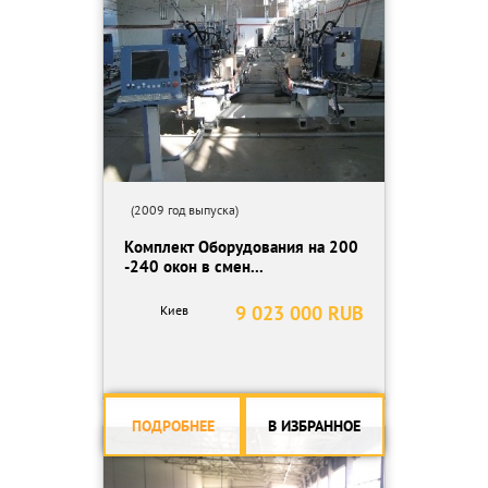
составляет минус 40° С, эпизодически - до минус 45° С;
тип атмосферы - II по ГОСТ 15150-69;
высота над уровнем моря - не более 1000м;
не предназначен для работы под нагрузкой в условиях тряски,
вибрации, ударов;
окружающая среда - невзрывоопасная;
не предназначен для эксплуатации в агрессивных и
специальных средах по ГОСТ 24682-81;
степень защиты IР23 по ГОСТ 14254-80.
ТСЗПБ укомплектован аппаратурой и приборами,
(2009 год выпуска)
обеспечивающими:
Комплект Оборудования на 200
контроль наличия на вводе 380 В и в цепях управления;
-240 окон в смен...
защиту трансформатора от перегрузок и коротких замыканий;
измерение тока со стороны НН;
9 023 000 RUB
Киев
Стойкость главных цепей к воздействию токов короткого
замыкания:
Наименование цепи Параметры тока КЗ
дин, кА I тер, кА t тер, С
Главная цепь 380 В 12.0 7.5 0.25
ПОДРОБНЕЕ
В ИЗБРАННОЕ
Цепь питания электропрогрева 18.0 12.0 1.0