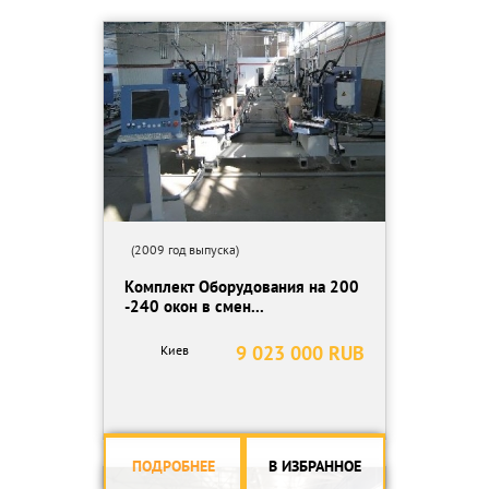
изделий и блистеров.
Возможна полная проверка и диагностика перед покупкой.
Компания «Кройц» (Sheyko Polymer) предлагает полный цикл
сопровождения: шеф-монтаж, пуско-наладочные работы, запуск
производства под ключ, подбор оснастки.
(2009 год выпуска)
Комплект Оборудования на 200
-240 окон в смен...
9 023 000 RUB
Киев
ПОДРОБНЕЕ
В ИЗБРАННОЕ