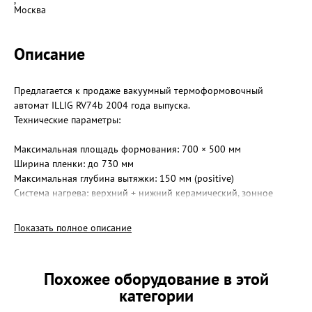
,
Москва
Описание
Предлагается к продаже вакуумный термоформовочный
автомат ILLIG RV74b 2004 года выпуска.
Технические параметры:
Максимальная площадь формования: 700 × 500 мм
Ширина пленки: до 730 мм
Максимальная глубина вытяжки: 150 мм (positive)
Система нагрева: верхний + нижний керамический, зонное
управление
Возможность pressure forming
Показать полное описание
Толщина материала: 0,2–4 мм
Циклы: 12–25 в минуту
Похожее оборудование в этой
Машина находится в хорошем техническом состоянии,
категории
комплектная. Подходит для производства автомобильных
компонентов, пищевой упаковки среднего размера, технических