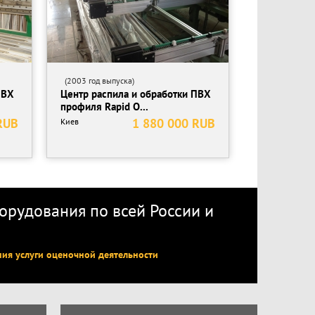
(2003 год выпуска)
ПВХ
Центр распила и обработки ПВХ
профиля Rapid O...
RUB
1 880 000 RUB
Киев
рудования по всей России
и
ния услуги оценочной деятельности