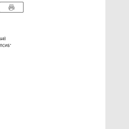
ца)
АЛСИБ"