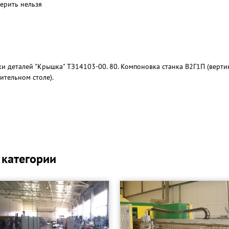
верить нельзя
и деталей "Крышка" ТЗ14103-00. 80. Компоновка станка В2Г1П (верт
ительном столе).
 категории