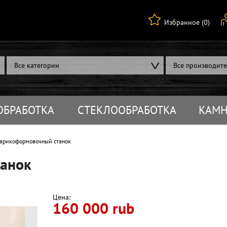
Избранное (0)
Все категории
Все производит
ОБРАБОТКА
СТЕКЛООБРАБОТКА
КАМН
рикоформовочный станок
анок
Цена:
160 000 rub