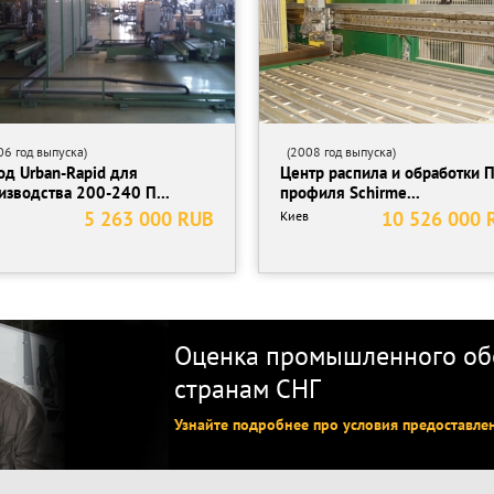
6 год выпуска)
(2008 год выпуска)
од Urban-Rapid для
Центр распила и обработки 
изводства 200-240 П...
профиля Schirme...
5 263 000 RUB
10 526 000 
Киев
Оценка промышленного обо
странам СНГ
Узнайте подробнее про условия предоставле