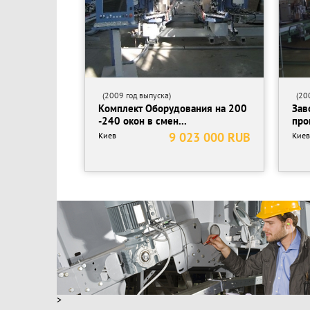
(2009 год выпуска)
(200
Комплект Оборудования на 200
Зав
-240 окон в смен...
про
9 023 000 RUB
Киев
Киев
>