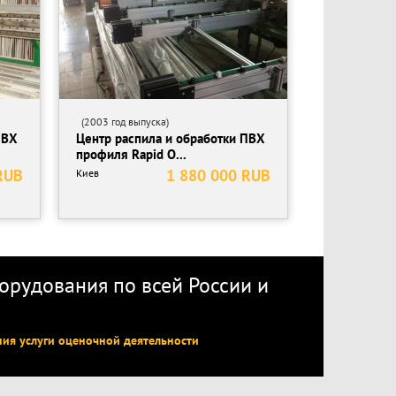
(2003 год выпуска)
ПВХ
Центр распила и обработки ПВХ
профиля Rapid O...
RUB
1 880 000 RUB
Киев
рудования по всей России
и
ния услуги оценочной деятельности