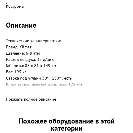
,
Кострома
Описание
Технические характеристики:
Бренд: Yilmaz
Давление: 6-8 атм
Расход воздуха: 35 л/цикл
Габариты: 88 х 81 х 149 см
Вес: 195 кг
Сварка под углами 30° - 180° : есть
Ширина свариваемой рамы max: 125 мм
Возможность настройки температуры: есть, от 0 до 400°
Опора для профиля: есть
Показать полное описание
Напряжение питания: 220 В
Мощность нагревательного элемента: 1,5 кВт
Похожее оборудование в этой
категории