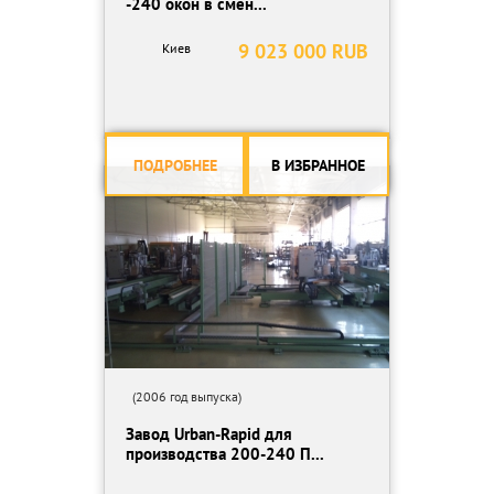
-240 окон в смен...
Печка на дизельном топливе для сушки.
2)Печатная машина (модель YL-650ММ, 2 цвета)
9 023 000 RUB
Киев
3) Бобинорезка (станок для резки джамбо рулонов) (модель HY-
210)
Подробные технические Характеристики каждого блока
оборудования:
ПОДРОБНЕЕ
В ИЗБРАННОЕ
1)Покрывная машина (машина для нанесения клея) модель
YL500
Напряжение питающей электросети 380 В, 50 Гц, 3 фазы
Максимальная мощность 80 Квт
Тип Клея На водной Основе
Толщина клея 15-25 мкм
Рабочая скорость 80 м/мин
Максимальная ширина разматываемого рулона 650 мм
Максимальный диаметр разматываемого рулона 1000 мм
(2006 год выпуска)
Диаметр перемотки
Завод Urban-Rapid для
производства 200-240 П...