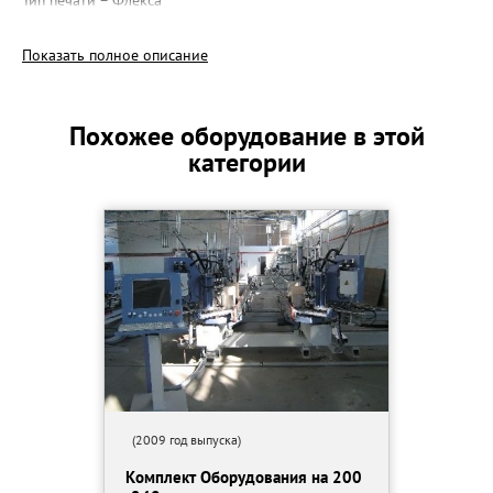
Тип печати – Флекса
Кол.во цветов – 2
Макс .Ширина печати – 760 мм
Показать полное описание
Тип пленки – BOPP, OPP, толщина 15 – 37 микрон
Размеры 19000 х 1300 х 2800 мм.
Энергопотребление 380В, 50 Гр
Похожее оборудование в этой
Ответы.
категории
Год производства – 2020 г.
Работала - 6 месяцев, остальное время - консервация
Состояние - нового оборудования
Производительность:
- 130 000 роликов в месяц (работа в 1 смену)
- 250 000 роликов в месяц (работа в 2 смены) * расчета на
основе стандартного ролика: ширина 48мм, длина 66м,
толщина 45 мкН
Основые блоки линии:
1)Покрывная машина (машина для нанесения клея) модель
YL500
Плюс дополнительно : Автокоррекционая система, система
(2009 год выпуска)
автопогрузчика , два перемоточной вала, непрерывная
Комплект Оборудования на 200
перемоточная система.