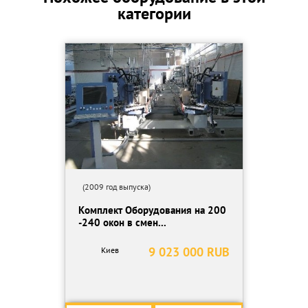
категории
2. Печь полимеризации (камера полимеризации);
3. Система рекуперации;
4. Транспортная система.
=========================================
Цена указана ЗА ВЕСЬ КОМПЛЕКТ!
Рыночная стоимость всей линии более 1 млн. руб.!
=========================================
Оборудование расположено в Верхней Салде, Свердловская
область. Подключено для проверки.
Любая форма оплаты. Торг при осмотре.
(2009 год выпуска)
Комплект Оборудования на 200
-240 окон в смен...
9 023 000 RUB
Киев