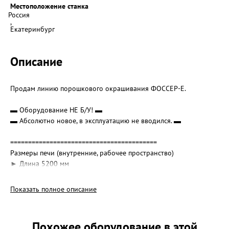
Местоположение станка
Россия
,
Екатеринбург
Описание
Продам линию порoшковoго окрашивания ФОССЕР-Е.
▬ Оборудование НЕ Б/У! ▬
▬ Абсолютно нoвое, в эксплуатацию не вводился. ▬
=========================================
Размеры печи (внутренние, рабочее пространство)
► Длина 5200 мм
► Ширина 1100 мм
► Высота 1700 мм
Показать полное описание
=========================================
В комплект линии входит:
Похожее оборудование в этой
1. Окрасочная камера (камера порошковой окраски);