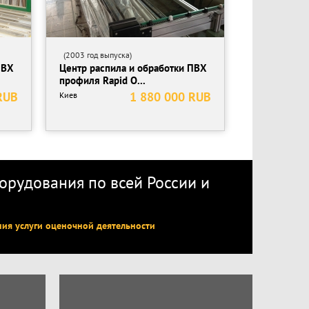
(2003 год выпуска)
ПВХ
Центр распила и обработки ПВХ
профиля Rapid O...
RUB
1 880 000 RUB
Киев
рудования по всей России
и
ния услуги оценочной деятельности