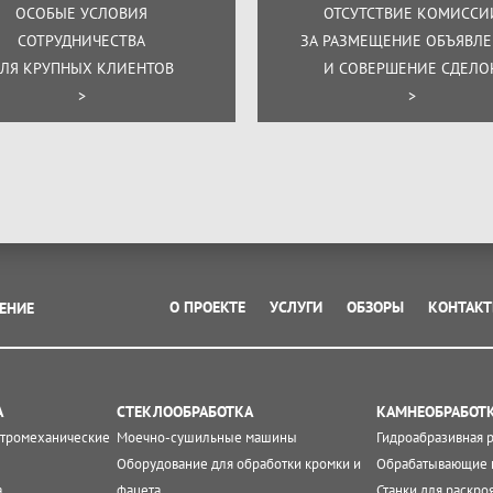
ОСОБЫЕ УСЛОВИЯ
ОТСУТСТВИЕ КОМИССИ
СОТРУДНИЧЕСТВА
ЗА РАЗМЕЩЕНИЕ ОБЪЯВЛ
ЛЯ КРУПНЫХ КЛИЕНТОВ
И СОВЕРШЕНИЕ СДЕЛО
>
>
О ПРОЕКТЕ
УСЛУГИ
ОБЗОРЫ
КОНТАК
ЕНИЕ
А
СТЕКЛООБРАБОТКА
КАМНЕОБРАБОТ
ктромеханические
Моечно-сушильные машины
Гидроабразивная 
Оборудование для обработки кромки и
Обрабатывающие 
а
фацета
Станки для раскро