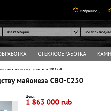
Избранное (0)
Все категории
Все производит
ОБРАБОТКА
СТЕКЛООБРАБОТКА
КАМН
ни линия по производству майонеза СВО-С250
дству майонеза СВО-С250
Цена:
1 863 000 rub