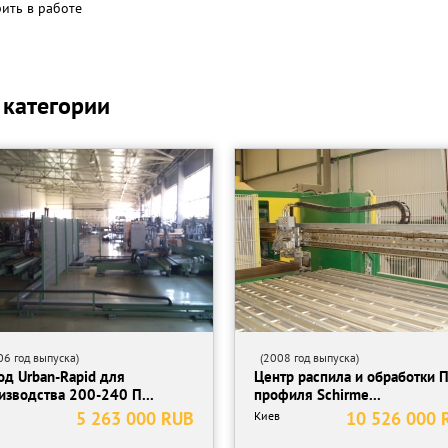
рить в работе
 категории
6 год выпуска)
(2008 год выпуска)
од Urban-Rapid для
Центр распила и обработки 
изводства 200-240 П...
профиля Schirme...
5 263 000 RUB
10 526 000 
Киев