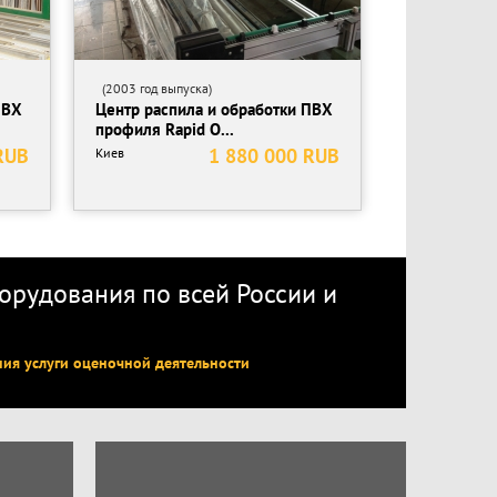
(2003 год выпуска)
ПВХ
Центр распила и обработки ПВХ
профиля Rapid O...
RUB
1 880 000 RUB
Киев
рудования по всей России
и
ния услуги оценочной деятельности