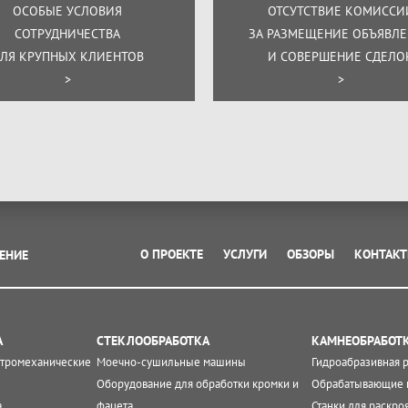
ОСОБЫЕ УСЛОВИЯ
ОТСУТСТВИЕ КОМИССИ
СОТРУДНИЧЕСТВА
ЗА РАЗМЕЩЕНИЕ ОБЪЯВЛ
ЛЯ КРУПНЫХ КЛИЕНТОВ
И СОВЕРШЕНИЕ СДЕЛО
>
>
О ПРОЕКТЕ
УСЛУГИ
ОБЗОРЫ
КОНТАК
ЕНИЕ
А
СТЕКЛООБРАБОТКА
КАМНЕОБРАБОТ
ктромеханические
Моечно-сушильные машины
Гидроабразивная 
Оборудование для обработки кромки и
Обрабатывающие 
а
фацета
Станки для раскро