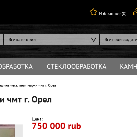
Избранное (0)
Все категории
Все производит
ОБРАБОТКА
СТЕКЛООБРАБОТКА
КАМН
ина чесальная марки чмт г. Орел
 чмт г. Орел
Цена:
750 000 rub