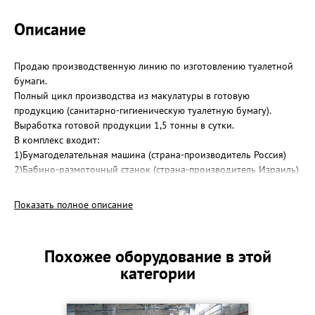
Описание
Продаю производственную линию по изготовлению туалетной
бумаги.
Полный цикл производства из макулатуры в готовую
продукцию (санитарно-гигиеническую туалетную бумагу).
Выработка готовой продукции 1,5 тонны в сутки.
В комплекс входит:
1)Бумагоделательная машина (страна-производитель Россия)
2)Бабино-размоточный станок (страна-производитель Израиль)
3)Шпуледелательная машина (страна-производитель Израиль)
4)Станки для резки (3 шт. ) (страна-производитель Израиль)
Показать полное описание
Производственный комплекс находится в рабочем, исправном
состоянии.
Рассматриваются варианты обмена на транспорт,
Похожее оборудование в этой
недвижимость. Торг уместен. Оборудование находится в г.
категории
Вологде