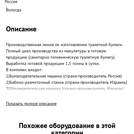
Россия
,
Вологда
Описание
Производственная линия по изготовлению туалетной бумаги.
Полный цикл производства из макулатуры в готовую
продукцию (санитарно-гигиеническую туалетную бумагу).
Выработка готовой продукции 1,5 тонны в сутки.
В комплекс входит:
1)Бумагоделательная машина (страна-производитель Россия)
2)Бабино-размоточный станок (страна-производитель Израиль)
3)Шпуледелательная машина (страна-производитель Израиль)
4)Станки для резки (3 шт. ) (страна-производитель Израиль)
Производственный комплекс находится в рабочем, исправном
Показать полное описание
состоянии.
Рассмотрю варианты обмена на транспорт,недвижимость,
группу товаров
Похожее оборудование в этой
Так же рассмотрим любые предложения обмена с доплатой с
категории
Вашей и нашей стороны.