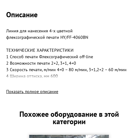
Описание
Линия для нанесения 4-х цветной
флексографической печати HY/FF-4060BN
ТЕХНИЧЕСКИЕ ХАРАКТЕРИСТИКИ
1 Способ печати Флексографический off-line
2 Возможности печати 2+2, 3+1, 4+0
3 Скорость печати, м/мин 4+0 – 80 м/мин, 3+1,2+2 – 60 м/мин
4 Ширина оттиска, мм 600
5 Длина оттиска, мм 250-880 (с возможностью увеличения)
6 Линиатура растрового вала 250 линий/дюйм
Показать полное описание
7 Печатные валы (мм) 500/4 шт, 550/3 шт, 600/2 шт, 700/1 шт.
8 Двигатель привода 2,2 Квт
9 Двигатель подачи воздуха 1,5 Квт
Похожее оборудование в этой
10 Мощность нагревательных элементов 18 кВт
категории
11 Габаритные размеры (д х ш х в) 4985 x 1600 x 2598
12 Вес 4200 кг