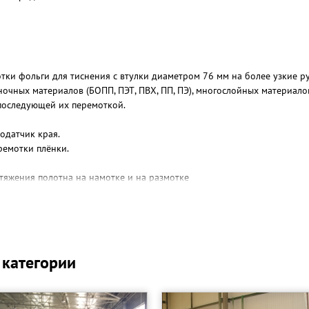
ки фольги для тиснения с втулки диаметром 76 мм на более узкие ру
очных материалов (БОПП, ПЭТ, ПВХ, ПП, ПЭ), многослойных материалов
 последующей их перемоткой.
одатчик края.
ремотки плёнки.
атяжения полотна на намотке и на размотке
ратором
втоматическом, так и в ручном режиме
 категории
 25