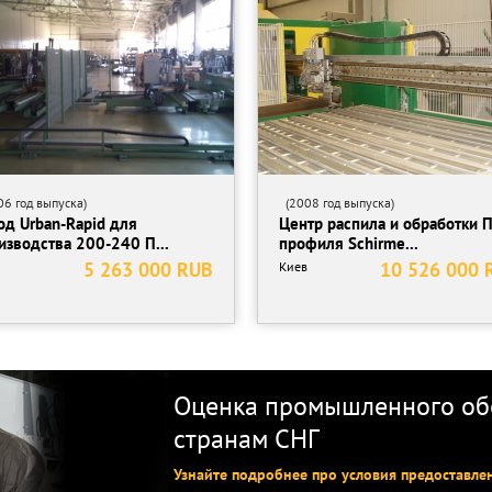
родэлектрозащита» в 8 до 17 с понедельника по пятницу
6 год выпуска)
(2008 год выпуска)
од Urban-Rapid для
Центр распила и обработки 
изводства 200-240 П...
профиля Schirme...
5 263 000 RUB
10 526 000 
Киев
Оценка промышленного обо
странам СНГ
Узнайте подробнее про условия предоставле