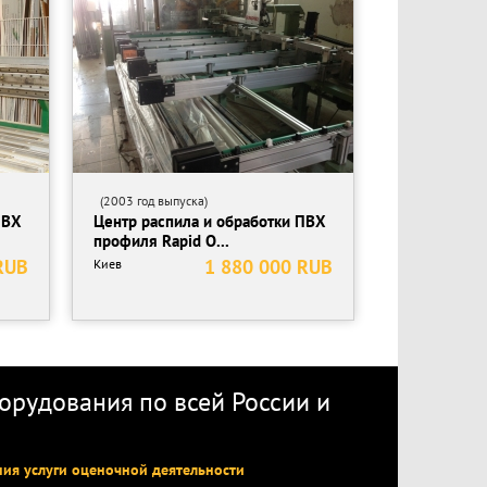
(2003 год выпуска)
ПВХ
Центр распила и обработки ПВХ
профиля Rapid O...
RUB
1 880 000 RUB
Киев
рудования по всей России
и
ния услуги оценочной деятельности