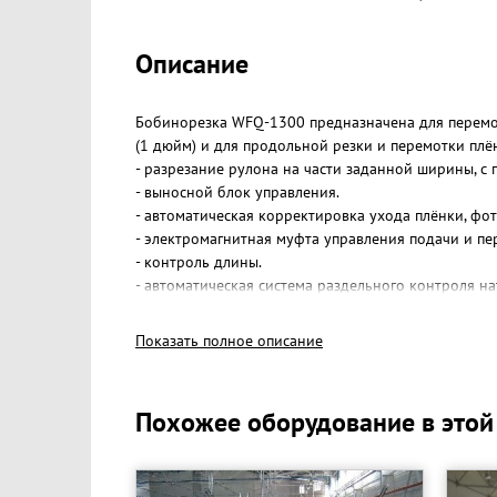
Описание
Бобинорезка WFQ-1300 предназначена для перемот
(1 дюйм) и для продольной резки и перемотки плён
- разрезание рулона на части заданной ширины, с
- выносной блок управления.
- автоматическая корректировка ухода плёнки, фот
- электромагнитная муфта управления подачи и пе
- контроль длины.
- автоматическая система раздельного контроля н
- управление машиной осуществляется одним опе
- обрезание кромки может осуществляться как в а
Показать полное описание
Ширина рулона на размотке, мм - 1300, 1600
Диаметр рулона на размотке, мм - 800
Диаметр рулона на намотке, мм - 600
Похожее оборудование в этой
Диаметры валов, мм - 76,2
Мин. ширина конечного продукта на намотке, мм -
Погрешность резки, мм - 0,2
Макс. скорость, м/мин - 160