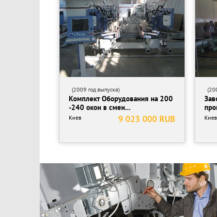
Вес: 2500
Место осмотра: проезд Базовый 12, фирма «Нижего
(2009 год выпуска)
(200
Комплект Оборудования на 200
Зав
-240 окон в смен...
про
9 023 000 RUB
Киев
Киев