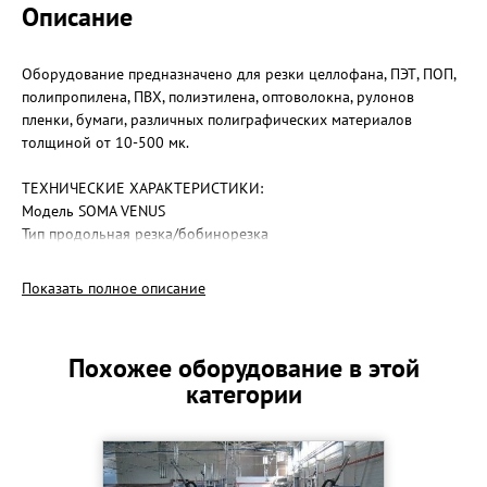
Описание
Оборудование предназначено для резки целлофана, ПЭТ, ПОП,
полипропилена, ПВХ, полиэтилена, оптоволокна, рулонов
пленки, бумаги, различных полиграфических материалов
толщиной от 10-500 мк.
ТЕХНИЧЕСКИЕ ХАРАКТЕРИСТИКИ:
Модель SOMA VENUS
Тип продольная резка/бобинорезка
Рабочая ширина 1100
Максимальный диаметр размотки 1200
Показать полное описание
Максимальный диаметр намотки 600
Количество валов намотки 2 вала
Тип валов намотки дифференциальные
Похожее оборудование в этой
Максимальная скорость 700 м/мин
категории
Количество ножей 30
Тип резки Бритвенные и дисковые
Минимальная ширина резки 35