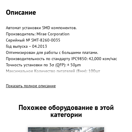
Описание
Автомат установки SMD компонентов.
Производитель: Mirae Corporation
Серийный № SMT-8260-0035
Год выпуска – 04.2013
Оптимизирован для работы с большими платами.
Производительность по стандарту IPC9850: 42,000 ком/час
Точность установки по 3σ (QFP): ± 50μm
Максимальное Количество питателей (8мм): 100шт
Количество захватов: 2x6chip (всего - 12)
Диапазон устанавливаемых компонентов: Min:0201(01005
Показать полное описание
опция) - Max:18x24 мм
Минимальный шаг выводов устанавливаемых компонентов:
0,3мм
Похожее оборудование в этой
Макс высота компонента: 10 мм
категории
Питателей в летах: 8 , 12, 16, 24, 32, 44, 56, 72, 88 мм
Другие типы питателей: Вибропитатель для пеналов, Питатель
для поддонов