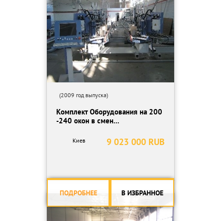
Mин. размер Печатной платы: 50 x 50 x 0.4 мм
Макс. размер Печатной платы: 680 x 460 x 5.0 мм (750 х 460 х
5.0 мм - Опция)
Минимальное расстояние расположения компонента от края
платы: 2мм
Фиксация печатной платы: боковые зажимы, подъемные штыри
Двойной конвейер позволяющий производить сборку 2х плат
единовременно, или последовательно, что увеличивает
производительность
Автомат комплектуется следующим набором насадок:
(2009 год выпуска)
A-S02 Type -1 шт.
Комплект Оборудования на 200
B-1 Type - 10 шт.
-240 окон в смен...
C Type - 2 шт.
D Type - 1 шт.
9 023 000 RUB
Киев
E TYPE - 1 шт.
B-S0A - 2 шт.
Тип приводов по осям XY: Линейный двигатель
Электропитание: 3 фазы, 380 В, 50 Гц, 5 КВА
Давление воздуха: 5,5 атм 300 л/мин;
ПОДРОБНЕЕ
В ИЗБРАННОЕ
Масса: 1700 кг;
Габариты (Ш × Г × В):1452 x 1900 x 1500 мм (только корпус)